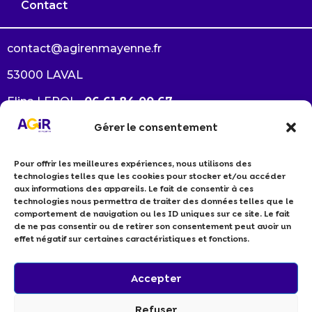
Contact
contact@agirenmayenne.fr
53000 LAVAL
Elina LEROI –
06 61 84 00 67
Gérer le consentement
Arlène GAUTRÉ –
06 38 33 64 94
Pour offrir les meilleures expériences, nous utilisons des
Je souhaite devenir membre
technologies telles que les cookies pour stocker et/ou accéder
Je suis un professionnel RSE
aux informations des appareils. Le fait de consentir à ces
technologies nous permettra de traiter des données telles que le
Politiques de cookies
comportement de navigation ou les ID uniques sur ce site. Le fait
Politiques de confidentialité
de ne pas consentir ou de retirer son consentement peut avoir un
effet négatif sur certaines caractéristiques et fonctions.
Accepter
Refuser