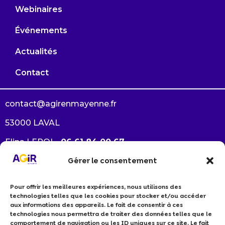
Webinaires
Événements
Actualités
Contact
contact@agirenmayenne.fr
53000 LAVAL
Elina LEROI –
06 61 84 00 67
Gérer le consentement
Arlène GAUTRÉ –
06 38 33 64 94
Pour offrir les meilleures expériences, nous utilisons des
Je souhaite devenir membre
technologies telles que les cookies pour stocker et/ou accéder
Je suis un professionnel RSE
aux informations des appareils. Le fait de consentir à ces
technologies nous permettra de traiter des données telles que le
Politiques de cookies
comportement de navigation ou les ID uniques sur ce site. Le fait