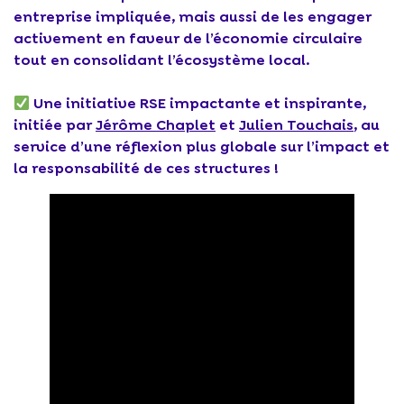
entreprise impliquée, mais aussi de les engager
activement en faveur de l’économie circulaire
tout en consolidant l’écosystème local.
Une initiative RSE impactante et inspirante,
initiée par
Jérôme Chaplet
et
Julien Touchais
, au
service d’une réflexion plus globale sur l’impact et
la responsabilité de ces structures !