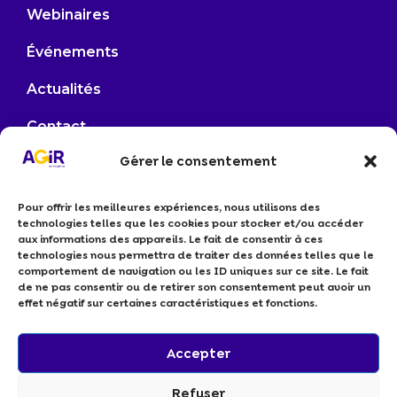
Webinaires
Événements
Actualités
Contact
Gérer le consentement
contact@agirenmayenne.fr
Pour offrir les meilleures expériences, nous utilisons des
53000 LAVAL
technologies telles que les cookies pour stocker et/ou accéder
aux informations des appareils. Le fait de consentir à ces
Elina LEROI –
06 61 84 00 67
technologies nous permettra de traiter des données telles que le
comportement de navigation ou les ID uniques sur ce site. Le fait
Arlène GAUTRÉ –
06 38 33 64 94
de ne pas consentir ou de retirer son consentement peut avoir un
effet négatif sur certaines caractéristiques et fonctions.
Je souhaite devenir membre
Je suis un professionnel RSE
Accepter
Politiques de cookies
Refuser