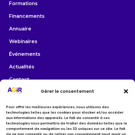
Formations
Financements
Annuaire
Webinaires
Événements
Actualités
Contact
Gérer le consentement
contact@agirenmayenne.fr
Pour offrir les meilleures expériences, nous utilisons des
53000 LAVAL
technologies telles que les cookies pour stocker et/ou accéder
aux informations des appareils. Le fait de consentir à ces
Elina LEROI –
06 61 84 00 67
technologies nous permettra de traiter des données telles que le
comportement de navigation ou les ID uniques sur ce site. Le fait
Arlène GAUTRÉ –
06 38 33 64 94
de ne pas consentir ou de retirer son consentement peut avoir un