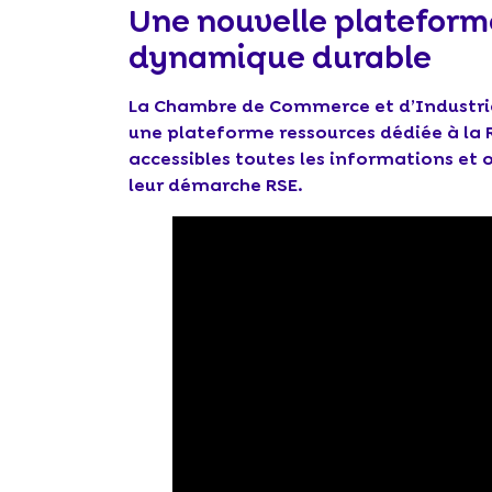
Une nouvelle plateform
dynamique durable
La Chambre de Commerce et d’Industrie
une plateforme ressources dédiée à la RS
accessibles toutes les informations et o
leur démarche RSE.