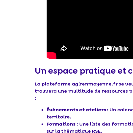
Un espace pratique et c
La plateforme agirenmayenne.fr se veu
trouvera une multitude de ressources 
:
Événements et ateliers
: Un calen
territoire.
Formations
: Une liste des format
sur la thématique RSE.