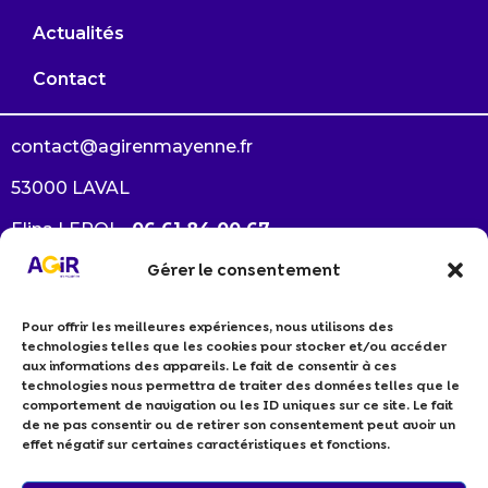
Actualités
Contact
contact@agirenmayenne.fr
53000 LAVAL
Elina LEROI –
06 61 84 00 67
Gérer le consentement
Arlène GAUTRÉ –
06 38 33 64 94
Pour offrir les meilleures expériences, nous utilisons des
Je souhaite devenir membre
technologies telles que les cookies pour stocker et/ou accéder
Je suis un professionnel RSE
aux informations des appareils. Le fait de consentir à ces
technologies nous permettra de traiter des données telles que le
Politiques de cookies
comportement de navigation ou les ID uniques sur ce site. Le fait
Politiques de confidentialité
de ne pas consentir ou de retirer son consentement peut avoir un
effet négatif sur certaines caractéristiques et fonctions.