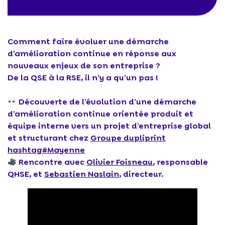
Comment faire évoluer une démarche
d’amélioration continue en réponse aux
nouveaux enjeux de son entreprise ?
De la QSE à la RSE, il n’y a qu’un pas !
Découverte de l’évolution d’une démarche
d’amélioration continue orientée produit et
équipe interne vers un projet d’entreprise global
et structurant chez
Groupe dupliprint
hashtag#Mayenne
Rencontre avec
Olivier Foisneau
, responsable
QHSE, et
Sebastien Naslain
, directeur.