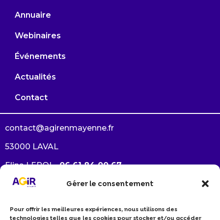
Annuaire
Webinaires
Événements
Actualités
Contact
contact@agirenmayenne.fr
53000 LAVAL
Elina LEROI –
06 61 84 00 67
Gérer le consentement
Arlène GAUTRÉ –
06 38 33 64 94
Pour offrir les meilleures expériences, nous utilisons des
Je souhaite devenir membre
technologies telles que les cookies pour stocker et/ou accéder