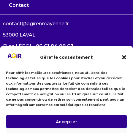
Contact
contact@agirenmayenne.fr
53000 LAVAL
Elina LEROI –
06 61 84 00 67
Gérer le consentement
Arlène GAUTRÉ –
06 38 33 64 94
Pour offrir les meilleures expériences, nous utilisons des
Je souhaite devenir membre
technologies telles que les cookies pour stocker et/ou accéder
Je suis un professionnel RSE
aux informations des appareils. Le fait de consentir à ces
technologies nous permettra de traiter des données telles que le
Politiques de cookies
comportement de navigation ou les ID uniques sur ce site. Le fait
Politiques de confidentialité
de ne pas consentir ou de retirer son consentement peut avoir un
effet négatif sur certaines caractéristiques et fonctions.
Accepter