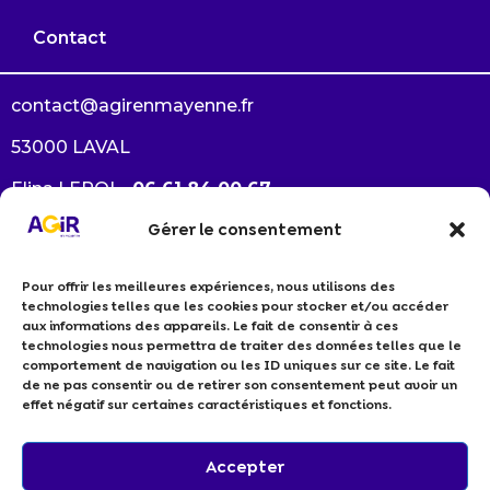
Contact
contact@agirenmayenne.fr
53000 LAVAL
Elina LEROI –
06 61 84 00 67
Gérer le consentement
Arlène GAUTRÉ –
06 38 33 64 94
Pour offrir les meilleures expériences, nous utilisons des
Je souhaite devenir membre
technologies telles que les cookies pour stocker et/ou accéder
Je suis un professionnel RSE
aux informations des appareils. Le fait de consentir à ces
technologies nous permettra de traiter des données telles que le
Politiques de cookies
comportement de navigation ou les ID uniques sur ce site. Le fait
Politiques de confidentialité
de ne pas consentir ou de retirer son consentement peut avoir un
effet négatif sur certaines caractéristiques et fonctions.
Accepter