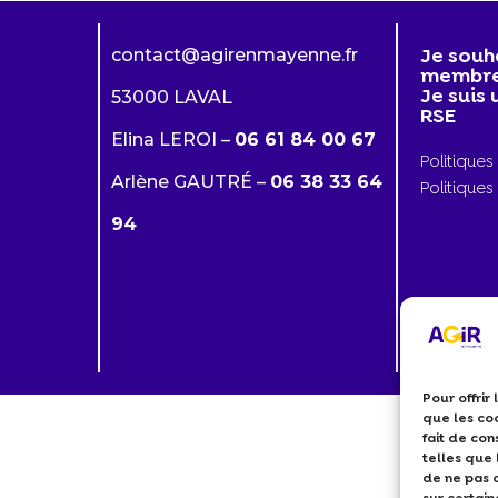
Je souh
contact@agirenmayenne.fr
membr
Je suis
53000 LAVAL
RSE
Elina LEROI –
06 61 84 00 67
Politique
Arlène GAUTRÉ –
06 38 33 64
Politiques
94
Pour offrir
que les co
fait de co
telles que 
de ne pas c