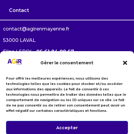
Contact
contact@agirenmayenne.fr
53000 LAVAL
Elina LEROI –
06 61 84 00 67
Gérer le consentement
Arlène GAUTRÉ –
06 38 33 64 94
Pour offrir les meilleures expériences, nous utilisons des
Je souhaite devenir membre
technologies telles que les cookies pour stocker et/ou accéder
Je suis un professionnel RSE
aux informations des appareils. Le fait de consentir à ces
technologies nous permettra de traiter des données telles que le
Politiques de cookies
comportement de navigation ou les ID uniques sur ce site. Le fait
Politiques de confidentialité
de ne pas consentir ou de retirer son consentement peut avoir un
effet négatif sur certaines caractéristiques et fonctions.
Accepter